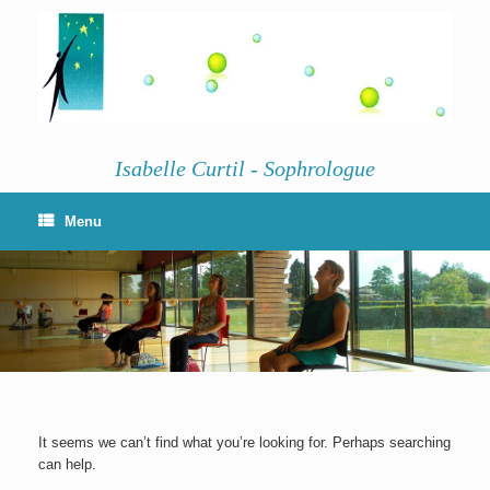
Skip
to
content
Isabelle Curtil - Sophrologue
Menu
It seems we can’t find what you’re looking for. Perhaps searching
can help.